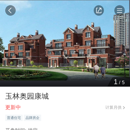
1
/
5
玉林奥园康城
更新中
计算月供
普通住宅
品牌房企