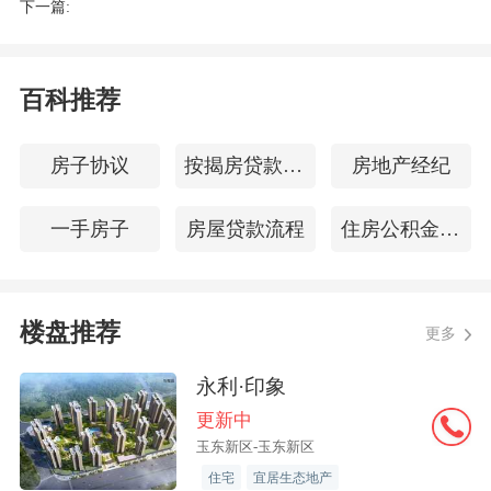
下一篇:
问及未来三个月准备增加支出的项目时，
居民选择比例由高到低排序为：教育（27.
百科推荐
1%）、医疗保健 (26.6%)、旅游（26.
0%）、社交文化和娱乐(19.8%)、大额商
房子协议
按揭房贷款计算器
房地产经纪
品(17.7%)、购房(16.2%)和保险(13.0%)。
一手房子
房屋贷款流程
住房公积金查询密码
本季就业感受指数为37.6%，比上季下降
2.3个百分点。其中，11.9%的居民认
为“形势较好，就业容易”，
44.5%的居民
楼盘推荐
更多
认为“一般”，43.7%的居民认为“形势严
永利·印象
峻，就业难”或“看不准”。
更新中
玉东新区-玉东新区
就业预期指数为48.7%，比上季下降3.6个
住宅
宜居生态地产