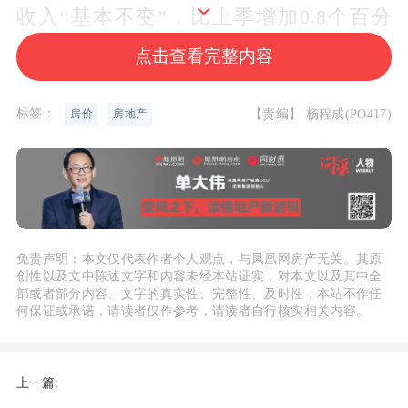
收入“基本不变”，比上季增加0.8个百分
点，15.1%的居民认为收入“减少”， 比上
点击查看完整内容
季增加0.6个百分点。收入信心指数为48.
5%，比上季下降1.4个百分点。
标签：
【责编】 杨程成(PO417)
房价
房地产
倾向于“更多消费”的居民占24.5%，比上
季增加1.2个百分点；倾向于“更多储
蓄”的居民占58.0%，比上季增加0.1个百
分点；
倾向于“更多投资”的居民占17.
免责声明：本文仅代表作者个人观点，与凤凰网房产无关。其原
5%，比上季减少1.3个百分点。居民偏爱
创性以及文中陈述文字和内容未经本站证实，对本文以及其中全
部或者部分内容、文字的真实性、完整性、及时性，本站不作任
的前三位投资方式依次为：“银行、证
何保证或承诺，请读者仅作参考，请读者自行核实相关内容。
券、保险公司理财产品”“基金信托产
品”和“股票”，选择这三种投资方式的居
上一篇:
民占比分别为43.8%、20.4%和15.2%。