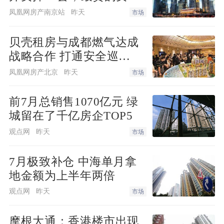
点。其中，19.4%的企业家认为本季出口
最快！
凤凰网房产南京站
昨天
市场
订单比上季“增加”，52.1%认为“持平”，2
8.5%认为“减少”。
贝壳租房与成都燃气达成
战略合作 打通安全巡
央行：二季度贷款总体需求指数为62.
检“最后一米”
凤凰网房产北京
昨天
市场
2%，比上年同期上升5.6个百分点
前7月总销售1070亿元 绿
中国央行发布2023年第二季度银行家问卷
城留在了千亿房企TOP5
调查报告：银行家宏观经济热度指数为37.
观点网
昨天
市场
8%，比上季下降2.4个百分点。
7月极致补仓 中海单月拿
对下季度，银行家宏观经济热度预期指数
地金额为上半年两倍
为44.7%，高于本季6.9 个百分点。贷款总
观点网
昨天
市场
体需求指数为62.2%，比上季下降16.2个
摩根大通：香港楼市出现
百分点，比上年同期上升5.6个百分点。分