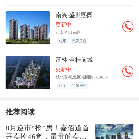
百分点。
南兴·盛世熙园
央行：19.4%的企业家认为本季出口订单
更新中
比上季“增加”
江南区-江南区
住宅
品牌房企
中国央行发布2023 年第二季度企业家问
富林·金桂前城
卷调查报告：企业家宏观经济热度指数为
更新中
30.9%，比上季下降3.0个百分点，比上年
城北区-城北区 /建面95-130m²
同期上升4.3个百分点。
住宅
品牌房企
其中，39.2%的企业家认为宏观经济“偏
冷”，59.9%认为“正常”，0.9%认为“偏
推荐阅读
热”。出口订单指数为45.5%，比上季上升
8月逆市“抢”房！嘉佰道首
6.0个百分点，比上年同期上升4.5个百分
开卖掉46套，最贵的卖得